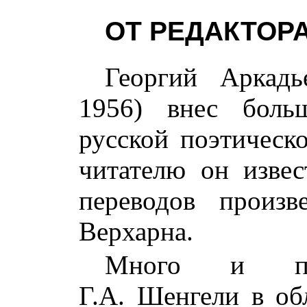
ОТ РЕДАКТОР
Георгий Аркад
1956) внес боль
русской поэтическ
читателю он извес
переводов произв
Верхарна.
Много и пло
Г.А. Шенгели в об