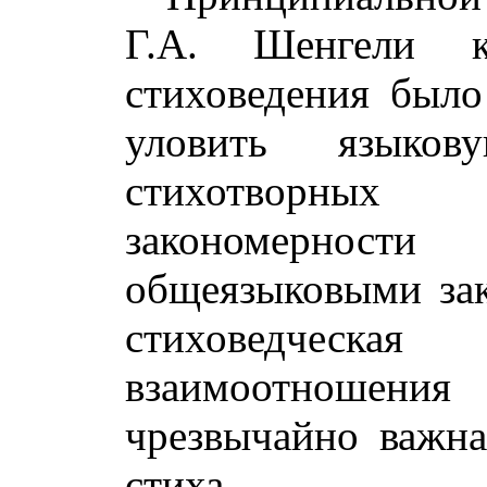
Г.А. Шенгели 
стиховедения было
уловить языков
стихотворных
закономерност
общеязыковыми зак
стиховедческая
взаимоотношен
чрезвычайно важна
стиха.