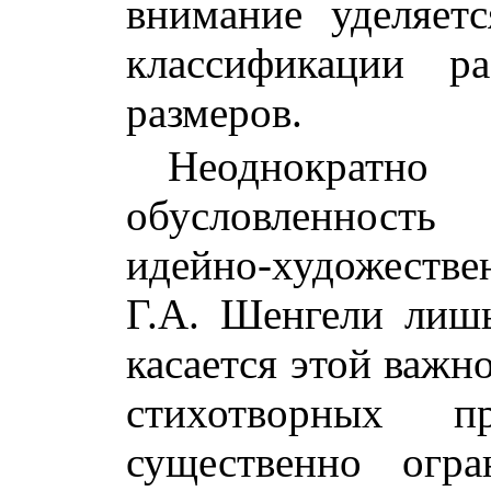
внимание уделяет
классификации р
размеров.
Неоднокра
обусловленност
идейно-художест
Г.А. Шенгели лиш
касается этой важн
стихотворных п
существенно огра