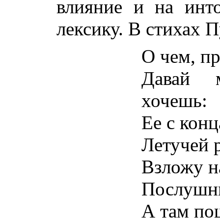
влияние и на инт
лексику. В стихах 
О чем, п
Давай 
хочешь:
Ее с конц
Летучей 
Взложу н
Послушны
А там по