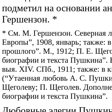
подметил на основании а
Гершензон. *
* См. М. Гершензон. Северная 
Европы”, 1908, январь; также: 
прошлого”. М., 1912; П. Е. Щег
биографии и текста Пушкина”. 
выя. XIV. СПб., 1911; также: в 
(“Утаенная любовь А. С. Пушкин
Щеголеву; П. Щеголев. Дополне
биографии и текста Пушкина”.
Любовные элегии Пушкин