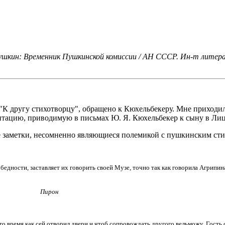
ушкин: Временник Пушкинской комиссии / АН СССР. Ин-т литера
 "К другу стихотворцу", обращено к Кюхельбекеру. Мне приходи
нтацию, приводимую в письмах Ю. Я. Кюхельбекер к сыну в Лиц
 заметки, несомненно являющиеся полемикой с пушкинским стих
бедности, заставляет их говорить своей Музе, точно так как говорила Агрипина
Пирон
то время как сей отворил двери и чтоб сопровождать другого вельможу. Гость о