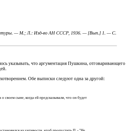
туры. — М.; Л.: Изд-во АН СССР, 1936. — [Вып.] 1. — С.
лось указывать, что аргументация Пушкина, отговаривающего
ей.
отворением. Обе выписки следуют одна за другой:
 о своем сыне, когда ей предсказывали, что он будет
становился из учтивости, чтоб пропустить П. - "Не