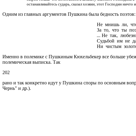
останавливайтесь сударь, сказал хозяин, этот Господин ничто ин
Одним из главных аргументов Пушкина была бедность поэтов:
Не мнишь ли, что
За то, что ты по
...
Не так, любезн
Судьбой им не д
Ни чистым золот
Именно в полемике с Пушкиным Кюхельбекер все больше убежда
полемическая выписка. Так
202
рано и так конкретно идут у Пушкина споры по основным вопро
Чернь" и др.).