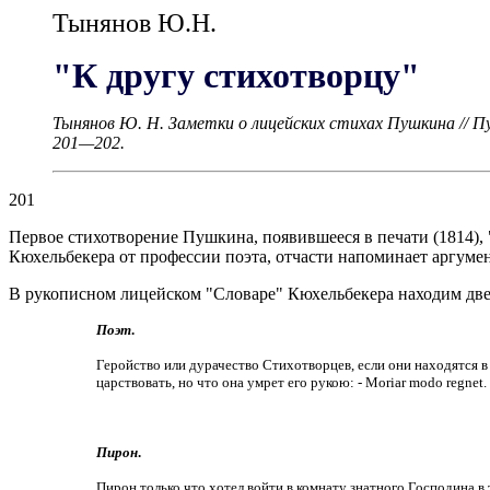
Тынянов Ю.Н.
"К другу стихотворцу"
Тынянов Ю. Н. Заметки о лицейских стихах Пушкина // П
201—202.
201
Первое стихотворение Пушкина, появившееся в печати (1814),
Кюхельбекера от профессии поэта, отчасти напоминает аргуме
В рукописном лицейском "Словаре" Кюхельбекера находим две
Поэт
.
Геройство или дурачество Стихотворцев, если они находятся в 
царствовать, но что она умрет его рукою: - Moriar modo regnet.
Пирон
.
Пирон только что хотел войти в комнату знатного Господина в 