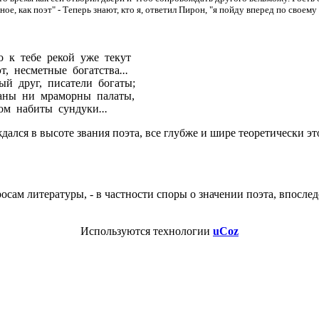
ое, как поэт" - Теперь знают, кто я, ответил Пирон, "я пойду вперед по своему
 к тебе рекой уже текут
эт, несметные богатства
...
ый друг, писатели богаты;
аны ни мраморны палаты,
ом набиты сундуки
...
лся в высоте звания поэта, все глубже и шире теоретически эт
сам литературы, - в частности споры о значении поэта, впослед
Используются технологии
uCoz