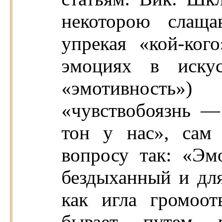
некоторою слаща
упрекая «кой-ког
эмоциях в иску
«эмотивность»)
«чувствобоязнь 
тон у нас», сам
вопросу так: «Э
бездыханный и для
как игла громоот
бывает путем 