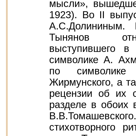
мысли», вышедше
1923). Во II вып
А.С.Долининым.
Тынянов отно
выступившего в
символике А. Ах
по символике 
Жирмунского, а та
рецензии об их 
разделе в обоих 
В.В.Томашевско
стихотворного р