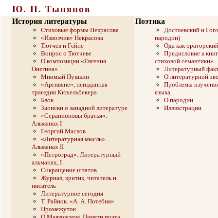
Ю. Н. Тынянов
История литературы
Поэтика
Стиховые формы Некрасова
Достоевский и Гого
«Извозчик» Некрасова
пародии)
Тютчев и Гейне
Ода как ораторски
Вопрос о Тютчеве
Предисловие к кни
О композиции «Евгения
стиховой семантики»
Онегина»
Литературный фак
Мнимый Пушкин
О литературной эв
«Аргивяне», неизданная
Проблемы изучения
трагедия Кюхельбекера
языка
Блок
О пародии
Записки о западной литературе
Иллюстрации
«Серапионовы братья».
Альманах I
Георгий Маслов
«Литературная мысль».
Альманах II
«Петроград». Литературный
альманах, I
Сокращение штатов
Журнал, критик, читатель и
писатель
Литературное сегодня
Т. Райнов. «А. А. Потебня»
Промежуток
О Маяковском. Памяти поэта