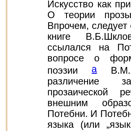
Искусство как пр
О теории прозы
Впрочем, следует 
книге В.Б.Шкло
ссылался на По
вопросе о форм
а
поэзии
В.М.Ж
различение з
прозаической р
внешним образ
Потебни. И Потебн
языка (или „язык