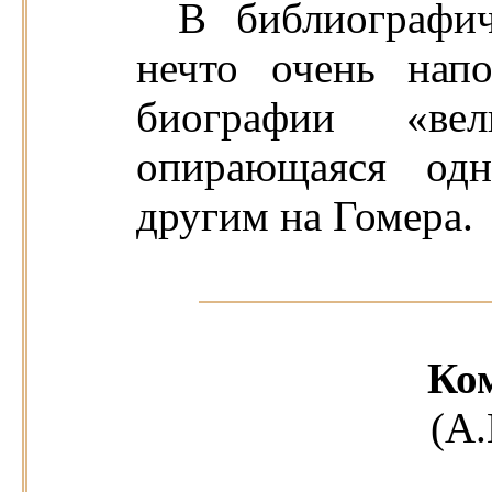
В библиографич
нечто очень нап
биографии «ве
опирающаяся од
другим на Гомера.
Ко
(А.