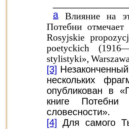
______________
а
Влияние на э
Потебни отмечает
Rosyjskie propozyc
poetyckich (1916
stylistyki», Warszawa
[3]
Незаконченный 
нескольких фра
опубликован в «
книге Потебни
словесности».
[4]
Для самого Ты