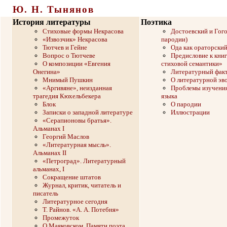
Ю. Н. Тынянов
История литературы
Поэтика
Стиховые формы Некрасова
Достоевский и Гого
«Извозчик» Некрасова
пародии)
Тютчев и Гейне
Ода как ораторски
Вопрос о Тютчеве
Предисловие к кни
О композиции «Евгения
стиховой семантики»
Онегина»
Литературный фак
Мнимый Пушкин
О литературной эв
«Аргивяне», неизданная
Проблемы изучения
трагедия Кюхельбекера
языка
Блок
О пародии
Записки о западной литературе
Иллюстрации
«Серапионовы братья».
Альманах I
Георгий Маслов
«Литературная мысль».
Альманах II
«Петроград». Литературный
альманах, I
Сокращение штатов
Журнал, критик, читатель и
писатель
Литературное сегодня
Т. Райнов. «А. А. Потебня»
Промежуток
О Маяковском. Памяти поэта