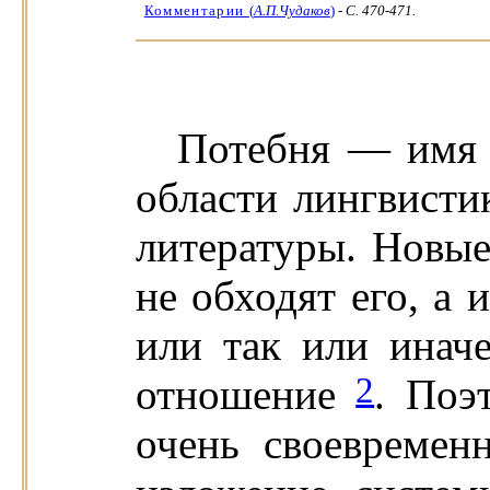
Комментарии
(
А.П.Чудаков
)
-
C. 470-471.
Потебня — имя 
области лингвистик
литературы. Новые
не обходят его, а 
или так или инач
2
отношение
. Поэ
очень своевреме