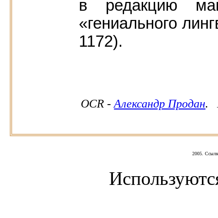
в редакцию маш
«гениального линг
1172).
ОСR -
Александр Продан
. 
2005. Ссылка
Используютс