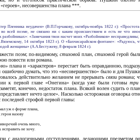
«героев», несовершенства плана ***.
тер Пленника неудачен» (В.П.Горчакову, октябрь-ноябрь 1822 г.): «Простот
 во всей поэме, не связано ни с каким происшествием и есть не что иное
ях разбойниках»: «Замечания твои насчет моих «Разбойников» несправедливы; как
А.Вяземскому, 14 октября 1823 г.). О «Бахчисарайском фонтане»: «Радуюсь,
одой женщины» (А.А.Бестужеву, 8 февраля 1824 г.).
тяжести поэм; по-видимому,
стиховой
план,
стиховой
герой был
ерою повести или романа.
тво»
плана и «характеров» перестает быть оправданною, подра
 ошибочно думать, что это «несовершенство» было и для Пушк
товалось действительно желанием не прерывать
связи
романа; 
вии к первой главе «Онегина» (когда уже были готовы
тр
метят, конечно, недостаток плана. Всякий волен судить о план
 представляет нечто целое». Насколько осторожная оговорка отн
с последней строфой первой главы:
мал уж о форме плана,
 героя назову
иворечий очень много,
х исправить не хочу.
вязи с аналогичными отступлениями, делающими предметом ро