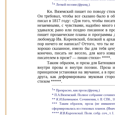
1
* Легкой поэзии
(франц.).
Кн. Вяземский пишет по поводу стихо
Он требовал, чтобы все сказано было в о
писал в 1817 году: «Для того, чтобы писа
незаемными, с чувствами, надобно много п
удавался; рано или поздно писанное в пр
пишет прозаические планы и программы дл
любомудр Ив. Киреевский, близкий к арха
пор ничего не написал? Оттого, что ты не
хорошо сказанное, имело бы для тебя цену
конечно, писать не весело, для кого из
писателем в прозе? — пиши стихи» ****.
Таким образом, и проза для Батюшков
внутри прозы и внутри поэзии. Проза и
принципом установки на звучание, а в про
друга, как деформирована звуковая стор
стихом *****.
1
* Прекрасно, как проза
(франц.).
* П.А.Вяземский. Полное собрание сочинений
**
К.Н.Батюшков.
Сочинения, т. II. СПб., 1
*** Таким образом, проза (не имманен
сформировалась из стиховых планов. (Ина
****
И.В.Киреевский.
Полн. собр. соч., т. 