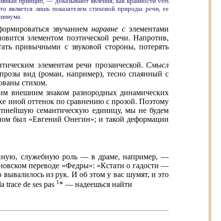
тивный принцип, — доказывают явления, как крайности vers
сто является лишь показателем стиховой природы речи, ее
инимума.
еформироваться звучанием
наравне с
элементами
новится элементом поэтической речи. Напротив,
тать привычными с звуковой стороны, потерять
антическим элементам речи прозаической.
Смысл
 прозы вид (роман, например), тесно спаянный с
ованы стихом.
им внешним знаком разнородных динамических
хе иной оттенок по сравнению с прозой. Поэтому
крупнейшую семантическую единицу, мы не будем
аном был «Евгений Онегин»; и такой деформации
пенную, служебную роль — в драме, например, —
ановском переводе «Федры»: «Кстати о гадости —
вывалилось из рук. И об этом у вас шумят, и это
1
trace de ses pas
* — надеешься найти