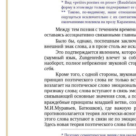
* Вид «petites poemes en prose» (Baudelai
форму в этом виде только подчеркивает ее
** Таково, по-видимому, наше отношени
ощущаться исключительно с их синтактик
окончаниями повлияла на прозу Карамзина, 
Между тем поэзия с течением времени
оставаясь ассоциативно связанными главны
Было бы, однако, поспешным заключа
внешний знак слова, а в прозе столь же ис
Это подтверждается явлением, котор
(заумный язык, Zungenrede) влечет за с
наоборот, полное небрежение звуковой сто
себя.
Кроме того, с одной стороны, звуков
принцип поэтического слова не только вс
возлагает на поэтическое слово эмоционал
признаку слова; слова вступают в связь 
связывающей основные значения слов, а по
враждебные принципы младшей ветви, созн
М.И.Муравьев, Батюшков), где важную ро
противополагается теория логически-ясног
этого слова вступают в связи не по эмоц
Здесь новая теория поэтического слова близ
* Поэтому семантическая линия слов оказ