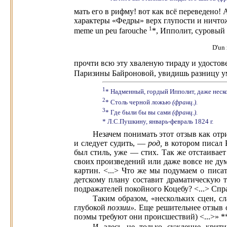
мать его в рифму! вот как всё переведено!
характеры «Федры» верх глупости и ничтожес
1
meme un peu farouche
*, Ипполит, суровый
D'un
прочти всю эту хваленую тираду и удостов
Паризины Байроновой, увидишь разницу ум
1
* Надменный, гордый Ипполит, даже неск
2
* Столь черной ложью
(франц.).
3
* Где были бы вы сами
(франц.).
* Л.С.Пушкину, январь-февраль 1824 г.
Незачем понимать этот отзыв как отр
и следует судить, —
род,
в котором писал 
был стиль, уже — стих. Так же отстаивае
своих произведений или даже вовсе не дум
картин. <...> Что же мы подумаем о писа
детскому плану составит драматическую 
подражателей покойного Коцебу? <...> Спра
Таким образом, «нескольких сцен, с
глубокой
поэзии».
Еще решительнее отзыв 
поэмы требуют они происшествий) <...>» *
И здесь не только суждение крити