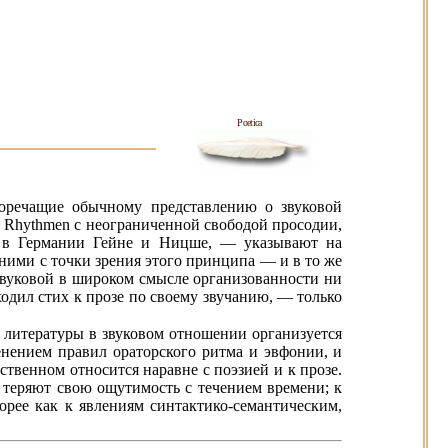
Poetica
воречащие обычному представлению о звуковой
ie Rhythmen с неограниченной свободой просодии,
о, в Германии Гейне и Ницше, — указывают на
 ними с точки зрения этого принципа — и в то же
 звуковой в широком смысле организованности ни
ходил стих к прозе по своему звучанию, — только
й литературы в звуковом отношении организуется
енением правил ораторского ритма и эвфонии, и
ственном относится наравне с поэзией и к прозе.
 теряют свою ощутимость с течением времени; к
орее как к явлениям синтактико-семантическим,