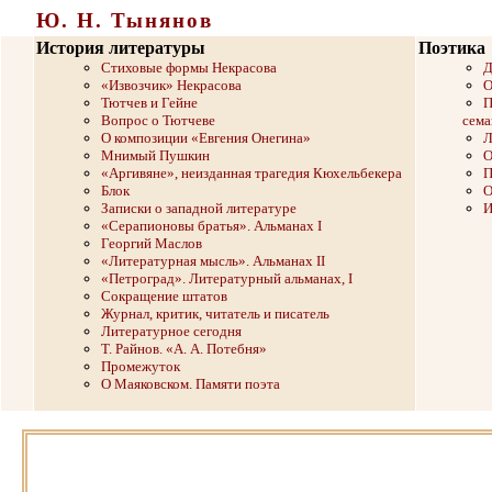
Ю. Н. Тынянов
История литературы
Поэтика
Стиховые формы Некрасова
Д
«Извозчик» Некрасова
О
Тютчев и Гейне
П
Вопрос о Тютчеве
сема
О композиции «Евгения Онегина»
Л
Мнимый Пушкин
О
«Аргивяне», неизданная трагедия Кюхельбекера
П
Блок
О
Записки о западной литературе
И
«Серапионовы братья». Альманах I
Георгий Маслов
«Литературная мысль». Альманах II
«Петроград». Литературный альманах, I
Сокращение штатов
Журнал, критик, читатель и писатель
Литературное сегодня
Т. Райнов. «А. А. Потебня»
Промежуток
О Маяковском. Памяти поэта