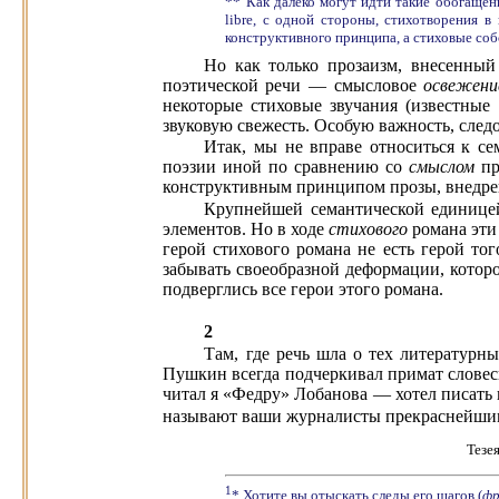
** Как далеко могут идти такие обогащен
libre, с одной стороны, стихотворения в
конструктивного принципа, а стиховые со
Но как только прозаизм, внесенный
поэтической речи — смысловое
освежен
некоторые стиховые звучания (известные
звуковую свежесть. Особую важность, следо
Итак, мы не вправе относиться к се
поэзии иной по сравнению со
смыслом
пр
конструктивным принципом прозы, внедрен
Крупнейшей семантической единицей
элементов. Но в ходе
стихового
романа эти
герой стихового романа не есть герой то
забывать своеобразной деформации, котор
подверглись все герои этого романа.
2
Там, где речь шла о тех литературн
Пушкин всегда подчеркивал примат словес
читал я «Федру» Лобанова — хотел писать н
называют ваши журналисты прекраснейшим пе
Тезе
1
* Хотите вы отыскать следы его шагов (
фр