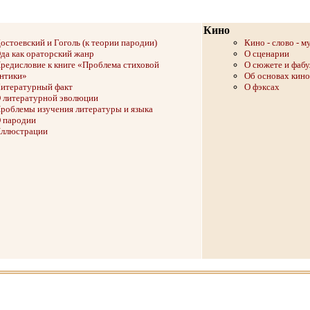
Кино
остоевский и Гоголь (к теории пародии)
Кино - слово - м
да как ораторский жанр
О сценарии
редисловие к книге «Проблема стиховой
О сюжете и фабу
нтики»
Об основах кино
итературный факт
О фэксах
 литературной эволюции
роблемы изучения литературы и языка
 пародии
ллюстрации