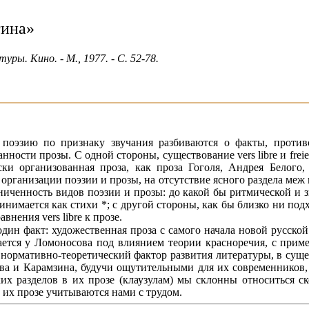
гина»
ы. Кино. - М., 1977. - С. 52-78.
 поэзию по признаку звучания разбиваются о факты, проти
нности прозы. С одной стороны, существование vers libre и fre
ки организованная проза, как проза Гоголя, Андрея Белог
организации поэзии и прозы, на отсутствие ясного раздела меж
аниченность видов поэзии и прозы: до какой бы ритмической и
ринимается как стихи *; с другой стороны, как бы близко ни под
нения vers libre к прозе.
один факт: художественная проза с самого начала новой русско
вается у Ломоносова под влиянием теории красноречия, с прим
 нормативно-теоретический фактор развития литературы, в суще
а и Карамзина, будучи ощутительными для их современников,
х разделов в их прозе (клаузулам) мы склонны относиться ск
 их прозе учитываются нами с трудом.