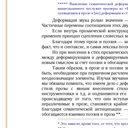
***** Выяснение семантической деформ
вышесказанного послужат
примеры
из «
галлицизмов в прозе и [их] деформация в ст
Деформация звука ролью значения 
Частичные перемены соотношения этих дву
Если внутрь прозаической конструк
применен принцип сцепления словесных ма
Благодаря этому проза и поэзия — за
факт, что и синтаксис, и самая лексика по
Но при внесении в стих прозаических
между деформирующим и деформируемым, 
новым смыслом за счет поэзии и обогащени
Таким образом, в прозе и в поэзии з
быть, необходимое при первичном расчлене
неоднозначащие элементы. Изучая звучание
мы обязаны помнить, что имеем дело с деф
стиля прозы с явным внесением стихов
инструментовки и т.д. и подчиняются ег
происходящему от того, что они вступа
неразличимые в прозе, становятся крайн
благодаря семантической антиципации —
обогащаются взаимно поэзия и проза **.
* Это зависит, кроме того, от того, что
про