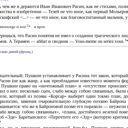
 А чем же и держится Иван Иванович Расин, как не стихами, по
тва в изобретении — Тезей не что иное, как первый Мольеров рог
 скифский <...> — не что иное, как благовоспитанный мальчик,
2
 mensonge si noir
*... и проч.
еришься, что Расин понятия не имел о создании трагического ли
3
ов. А Терамен — аббат и сводник — Vous-meme ou seriez vous
олько дикий
(франц.).
ицательный; Пушкин устанавливает у Расина тот закон, который 
Расин (не как жанр, а как преобладание известного момента ф
т Пушкин право на «ничтожный план» и «отсутствие происшест
ал о них: несколько сцен, слабо между собою связанных, были 
теле, который из поэмы «Корсар» выберет один токмо план, д
трилогию, заменив очаровательную глубокую поэзию Байрона
шивается: что же в Байроновой поэме его поразило — неужели пла
лабо между собою связанных», «плана, достойного
нелепой пов
об «Эде» Баратынского: «Перечтите его «Эду» (которую крити
*
ка, но и отголосок практической борьбы. Пушкин охотно и