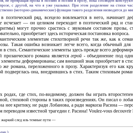
ия, не превращая прозы в поэзию и поэзии в прозу, пока соблюден конструк
 прозе, с другой, на что я уже указывал. При этом разделение на стихи ча
бственно (моторно-динамические) функции такого разделения низводятся до м
 в поэтический ряд, всецело вовлекается в него, начинает д
ие
исчезает — он целиком переходит в поэтический ряд и ста
 ритмы) могут прочно срастись с звуковым составом прозы, с
вательно, приобретает здесь историческая постановка вопроса.
мантическим элементам стихотворной речи так же, как к сем
озы. Такая ошибка возникает легче всего, когда обычный для
 в стих. Семантические элементы здесь прежде всего деформир
 прозаического романа является
герой
- объединение под одн
 элементы деформированы; сам внешний знак приобретает в сти
го же романа, переложенного в прозу. Характеризуя его как 
ой подверглась она, внедрившись в стих. Таким стиховым ром
ых родах, где стих, по-видимому, должен бы играть второсте
ной, стиховой стороны в таких произведениях. Он писал о лоб
а нее критику, не ради Лобанова, а ради маркиза Расина — перо 
реводом известной трагедии г. Расина! Voulez-vous decouvrir la 
я жаркий след иль темные пути —
анц.
).