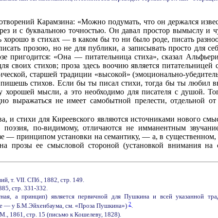
творений Карамзина: «Можно подумать, что он держался извест
брез и с буквальною точностью. Он давал простор вымыслу и 
ть хорошо в стихах — в каком бы то ни было роде, писать разн
исать прозою, но не для публики, а записывать просто для себ
озе пригодится: «Она — питательница стиха», сказал Альфье
я своих стихов; проза здесь воочию является питательницей с
ической, старшей традиции «высокой» (эмоционально-убедитель
 пишешь стихов. Если бы ты писал стихи, тогда бы ты любил в
 хорошей мысли, а это необходимо для писателя с душой. Тогд
ящно выражаться не имеет самобытной прелести, отдельной о
а, и стихи для Киреевского являются источниками нового смыс
 поэзия, по-видимому, отличаются не имманентным звучани
зе — принципом установки на семантику, — а, в существенном, 
она прозы ее смысловой стороной (установкой внимания на 
, т. VII. СПб., 1882, стр. 149.
885, стр. 331-332.
тная, а принцип) является первичной для Пушкина и всей указанной т
2
че — у Б.М.Эйхенбаума, см. «Проза Пушкина»)
.
I. М., 1861, стр. 15 (письмо к Кошелеву, 1828).