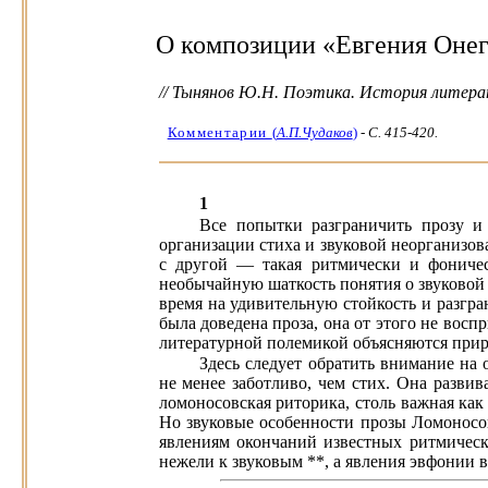
О композиции «Евгения Оне
// Тынянов Ю.Н. Поэтика. История литератур
Комментарии
(
А.П.Чудаков
)
-
C. 415-420.
1
Все попытки разграничить прозу и
организации стиха и звуковой неорганизова
с другой — такая ритмически и фоничес
необычайную шаткость понятия о звуковой 
время на удивительную стойкость и разгр
была доведена проза, она от этого не восп
литературной полемикой объясняются прирав
Здесь следует обратить внимание на 
не менее заботливо, чем стих. Она разви
ломоносовская риторика, столь важная как
Но звуковые особенности прозы Ломоносов
явлениям окончаний известных ритмически
нежели к звуковым **, а явления эвфонии в