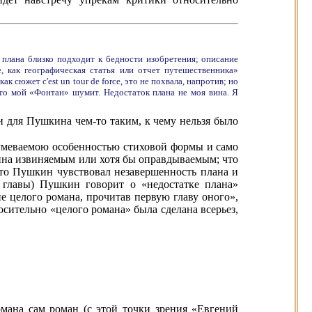
а плана близко подходит к бедности изобретения; описание
, как географическая статья или отчет путешественника»
 сюжет c'est un tour de force, это не похвала, напротив; но
 что мой «Фонтан» шумит. Недостаток плана не моя вина. Я
и для Пушкина чем-то таким, к чему нельзя было
зумеваемою особенностью стиховой формы и само
ина извиняемым или хотя бы оправдываемым; что
что Пушкин чувствовал незавершенность плана и
и
главы) Пушкин говорит о «недостатке плана»
е целого романа, прочитав первую главу оного»,
осительно «целого романа» была сделана всерьез,
мана сам роман (с этой точки зрения «Евгений