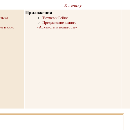
К началу
Приложения
узыка
Тютчев и Гейне
Предисловие к книге
ле в кино
«Архаисты и новаторы»