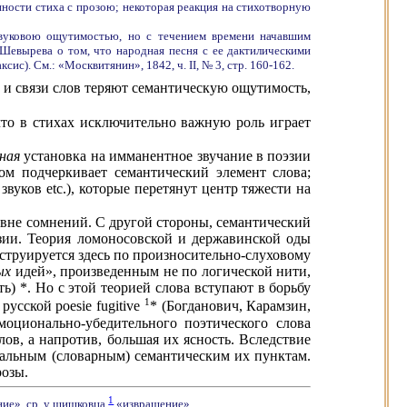
иянности стиха с прозою; некоторая реакция на стихотворную
звуковою ощутимостью, но с течением времени начавшим
Шевырева о том, что народная песня с ее дактилическими
ис). См.: «Москвитянин», 1842, ч. II, № 3, стр. 160-162.
 и связи слов теряют семантическую ощутимость,
что в стихах исключительно важную роль играет
ьная
установка на имманентное звучание в поэзии
ом подчеркивает семантический элемент слова;
вуков etc.), которые перетянут центр тяжести на
и вне сомнений. С другой стороны, семантический
эзии. Теория ломоносовской и державинской оды
струируется здесь по произносительно-слуховому
ых
идей», произведенным не по логической нити,
ь) *. Но с этой теорией слова вступают в борьбу
1
сской poesie fugitive
* (Богданович, Карамзин,
моционально-убедительного поэтического слова
ов, а напротив, большая их ясность. Вследствие
зуальным (словарным) семантическим их пунктам.
розы.
1
ние», ср. у шишковца
«извращение».