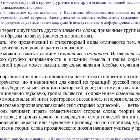
re) и «стихотворений в прозе» (Тургенев и мн. др.) и основан на полной несл
 принадлежность к прозе.
е к инверсиям прилагательного у Карамзина, объяснявшимся вначале их 
о-семантической стороны. Здесь уместно напомнить любопытное суждение 
определив се дактилические клаузулы (и вследствие этого деформировав синтакс
 теряет ощутимость другого элемента слова; привычные группы
м образом по звуку (окаменение эпитетов).
ть, что прозаический и стихотворный виды отличаются тем, 
ключительную роль играет его значение.
ое можно назвать явлением
семантического порога. Исключител
обою сугубую напряженность в искании смысла и таким образ
роной прозы может вызвать звуковые явления (особые стечения з
ая организация прозы и влияние на нее в этом отношении поэзи
тречается, но я каноничен для одной из традиций русской по
ьно-убедительные функции ораторской речи; поэтому поэзия кон
эмоционально-звуковую; тропы являются «сопряжением
далековат
 эмоциональной нити (ораторская внезапность и поразительност
ательно противополагающей себя старшей одической, — ветвь ру
ль начинает играть семантическая сторона слова; теории э
о слова; в тропах важно не извращение семантической линии сл
иональной окраске или звуковому признаку, но по основным, у
ится к теории слова прозаического; поэзия начинает учиться у п
ывалась как бы изломанной, и Ломоносов переводит термин
троп
как «отвраще