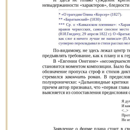
невыдержанности «характеров», бледности 
* «О трагедии Олина «Корсер» (1827).
** «Баратынский» (1830).
*** Ср. о «Кавказском пленнике»: «Харак
нравов черкесских, самое сносное место
(Н.И.Гнедичу, 29 апреля 1822 г.). О «Брать
как слог я ничего лучше не написал» (П.
суеверно перекладывал в стихи рассказ мол
По-видимому, не здесь лежал центр 
предъявлять требование, как к плану и к г
В «Евгении Онегине»
«несовершенс
становится моментом композиции. Было бы
обозначение пропуска строф и стихов дик
стремился
закончить
роман. В предисло
полуиронически: «Дальновидные критики за
причем автор признавал, что «первая глава
выясняется из сопоставления предисловия 
Я ду
И как
<...>
Прот
Но и
Заявление о форме плана стоит в с