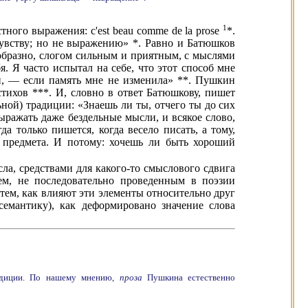
1
ного выражения: c'est beau comme de la prose
*.
чувству; но не выражению» *. Равно и Батюшков
ообразно, слогом сильным и приятным, с мыслями
я. Я часто испытал на себе, что этот способ мне
ри, — если память мне не изменила» **. Пушкин
тихов ***. И, словно в ответ Батюшкову, пишет
ной) традиции: «Знаешь ли ты, отчего ты до сих
ыражать даже бездельные мысли, и всякое слово,
а только пишется, когда весело писать, а тому,
т предмета. И потому: хочешь ли быть хороший
ла, средствами для какого-то смыслового сдвига
ем, не последовательно проведенным в поэзии
тем, как влияют эти элементы относительно друг
семантику), как деформировано значение слова
радиции. По нашему мнению,
проза
Пушкина естественно