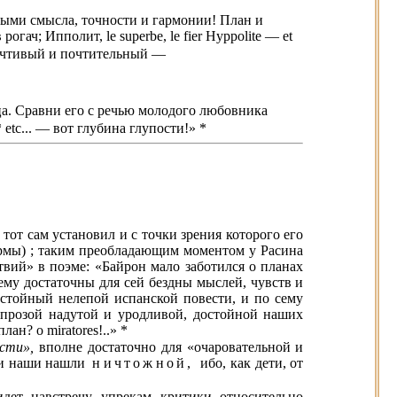
лными смысла, точности и гармонии! План и
ач; Ипполит, le superbe, le fier Hyppolite — et
 учтивый и почтительный —
ца. Сравни его с речью молодого любовника
* etc... — вот глубина глупости!» *
тот сам установил и с точки зрения которого его
ормы) ; таким преобладающим моментом у Расина
вий» в поэме: «Байрон мало заботился о планах
ему достаточны для сей бездны мыслей, чувств и
остойный нелепой испанской повести, и по сему
 прозой надутой и уродливой, достойной наших
н? о miratores!..» *
ести»,
вполне достаточно для «очаровательной и
ки наши нашли
ничтожной,
ибо, как дети, от
дет навстречу упрекам критики относительно