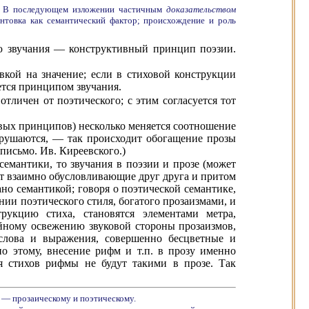
. В последующем изложении частичным
доказательством
ентовка как семантический фактор; происхождение и роль
ю звучания — конструктивный принцип поэзии.
кой на значение; если в стиховой конструкции
тся принципом звучания.
тличен от поэтического; с этим согласуется тот
овых принципов) несколько меняется соотношение
рушаются, — так происходит обогащение прозы
письмо. Ив. Киреевского.)
семантики, то звучания в поэзии и прозе (может
ет взаимно обусловливающие друг друга и притом
но семантикой; говоря о поэтической семантике,
ии поэтического стиля, богатого прозаизмами, и
рукцию стиха, становятся элементами метра,
йному освежению звуковой стороны прозаизмов,
 слова и выражения, совершенно бесцветные и
о этому, внесение рифм и т.п. в прозу именно
я стихов рифмы не будут такими в прозе. Так
м — прозаическому и поэтическому.