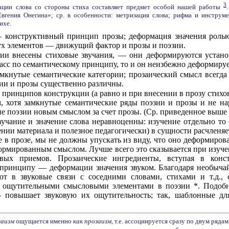
3
ации слова со стороны стиха составляет предмет особой нашей работы
Евгения Онегина»; ср. в особенности: метризация слова; рифма и инструм
ихе.
— конструктивный принцип прозы; деформация значения роль
х элементов — движущий фактор и прозы и поэзии.
ции внесены стиховые звучания, — они деформируются установ
сс по семантическому принципу, то и он неизбежно деформируе
мкнутые семантические категории; прозаический смысл всегда о
эзии и прозы существенно различны.
 принципов конструкции (а равно и при внесении в прозу стих
хотя замкнутые семантические ряды поэзии и прозы и не на
е поэзии новым смыслом за счет прозы. (Ср. приведенное выше 
вучание и значение слова неравноценны: изучение отдельно то 
нии материала и полезное педагогически) в сущности расчленя
 в прозе, мы не должны упускать из виду, что оно деформирова
ормированным смыслом. Лучше всего это сказывается при изучен
ых приемов. Прозаические ингредиенты, вступая в конст
о принципу — деформации значения звуком. Благодаря необыча
ют в звуковые связи с соседними словами, стихами и т.д.,
е ощутительными смысловыми элементами в поэзии *. Подобн
 повышает звуковую их ощутительность; так, шаблонные дл
заизм
ощущается именно
как прозаизм,
т.е. ассоциируется сразу по двум ряда