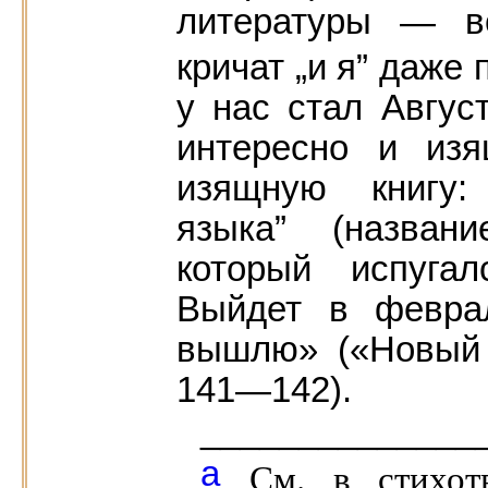
литературы — в
кричат „и я” даже 
у нас стал Авгус
интересно и из
изящную книгу:
языка” (назван
который испугал
Выйдет в февра
вышлю» («Новый ж
141—142).
______________
а
См. в стихо