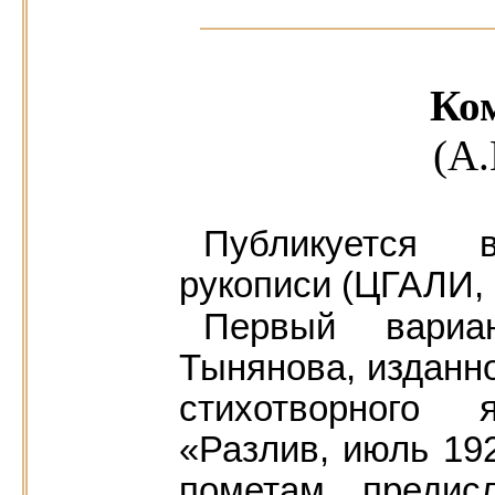
Ко
(А.
Публикуется 
рукописи (ЦГАЛИ, ф.
Первый вариа
Тынянова, изданн
стихотворного 
«Разлив, июль 192
пометам, предис