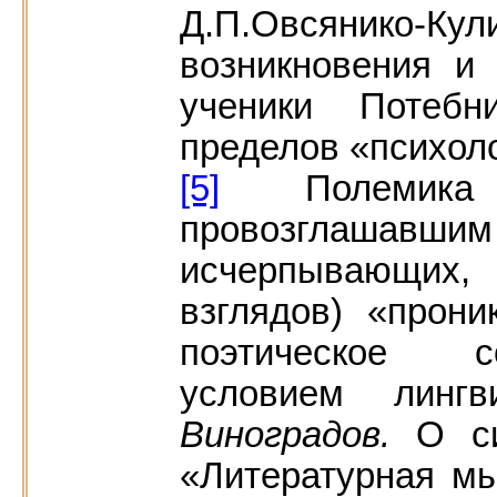
Д.П.Овсянико
возникновения и
ученики Потеб
пределов «психоло
[5]
Полемика с
провозглашав
исчерпывающих
взглядов) «прон
поэтическое с
условием лингв
Виноградов.
О с
«Литературная мыс