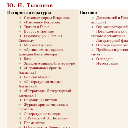
Ю. Н. Тынянов
История литературы
Поэтика
Стиховые формы Некрасова
Достоевский и Гого
«Извозчик» Некрасова
пародии)
Тютчев и Гейне
Ода как ораторски
Вопрос о Тютчеве
Предисловие к кни
О композиции «Евгения
стиховой семантики»
Онегина»
Литературный фак
Мнимый Пушкин
О литературной эв
«Аргивяне», неизданная
Проблемы изучения
трагедия Кюхельбекера
языка
Блок
О пародии
Записки о западной литературе
Иллюстрации
«Серапионовы братья».
Альманах I
Георгий Маслов
«Литературная мысль».
Альманах II
«Петроград». Литературный
альманах, I
Сокращение штатов
Журнал, критик, читатель и
писатель
Литературное сегодня
Т. Райнов. «А. А. Потебня»
Промежуток
О Маяковском. Памяти поэта