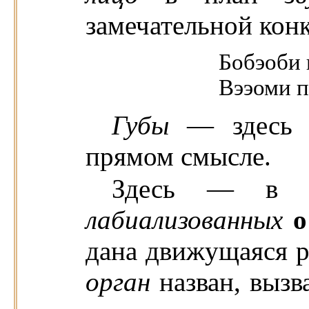
замечательной кон
Бобэоби 
Вээоми п
Губы
— здесь 
прямом смысле.
Здесь — в ч
лабиализованных
о
дана движущаяся ре
орган
назван, вызв