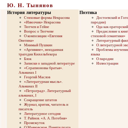
Ю. Н. Тынянов
История литературы
Поэтика
Стиховые формы Некрасова
Достоевский и Гого
«Извозчик» Некрасова
пародии)
Тютчев и Гейне
Ода как ораторски
Вопрос о Тютчеве
Предисловие к кни
О композиции «Евгения
стиховой семантики»
Онегина»
Литературный фак
Мнимый Пушкин
О литературной эв
«Аргивяне», неизданная
Проблемы изучения
трагедия Кюхельбекера
языка
Блок
О пародии
Записки о западной литературе
Иллюстрации
«Серапионовы братья».
Альманах I
Георгий Маслов
«Литературная мысль».
Альманах II
«Петроград». Литературный
альманах, I
Сокращение штатов
Журнал, критик, читатель и
писатель
Литературное сегодня
Т. Райнов. «А. А. Потебня»
Промежуток
О Маяковском. Памяти поэта