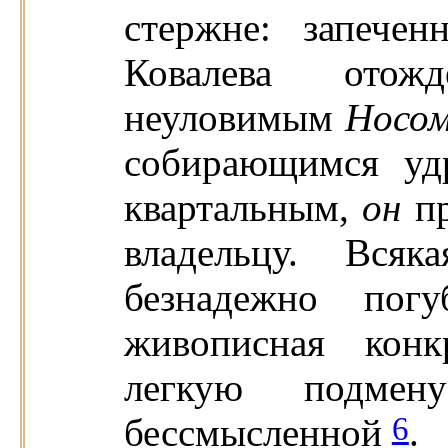
стержне: запеч
Ковалева отож
неуловимым
Носо
собирающимся уд
квартальным,
он
п
владельцу. Всяк
безнадежно погу
живописная кон
легкую подм
6
бессмысленной
.